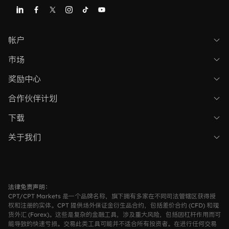
帐户
标准账户
市场
CPT学院
奖励中心
ECN 账户
最新促销活动
合作伙伴计划
市场新闻
尊享黄金账户
介绍经纪商 (IB)
下载
积分商城
模拟账户
CPT 专有应用程序
关于我们
CPA联盟
公司简介
MAM账户
CPT桌面平台
法律文件
跟单交易账户
MetaTrader 5
法律免责声明：
CPT/CPT Markets 是一个品牌名称，旗下拥有多家在不同司法管辖区获得授
联系我们
权和注册的实体。CPT 提供场外保证金衍生品合约，包括差价合约 (CFD) 和现
MetaTrader 4
货外汇 (Forex)。这些是复杂的金融工具，涉及重大风险，包括因杠杆作用而可
能导致的快速亏损。交易此类工具可能并不适合所有投资者。在进行任何交易