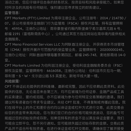
公司事件
活动之前，您应仔细评估自身的财务状况、投资目标和风险承受能力。如果您
对所涉及的风险有任何疑问，强烈建议您寻求独立的财务建议。
监管信息：
监管许可
CPT Markets (PTY) Limited 为南非注册企业，公司注册号：2014 / 214730 /
07。该公司受南非金融部门行为监管局（FSCA）授权并监管，持有监管牌照
号：45954。注册办公地址：南非豪登省约翰内斯堡桑宁希尔基库尤路 6 号，
邮编 2191（雷格斯商务中心）。公司通过其官方指定网站在南非境内提供相关
金融服务。
CPT Mena Financial Services LLC 为阿联酋注册企业，并获得资本市场管理
局（CMA）授权开展许可范围内的受监管业务，监管牌照号：20200000245。
注册办公地址：阿联酋迪拜穆海塞奈第四区，邮编 245-743，麦地那商场 14-0
室。
CPT Markets Limited 为伯利兹注册企业，受伯利兹金融服务委员会（FSC）
授权及监管，监管牌照号：6616058。注册办公地址：伯利兹市贝拉马一期，
菲利普・S・W・戈尔逊公路 3.5 英里处，新地平线大厦一楼。
风险披露：
CPT 不保证此处提供的资料准确、最新或完整，因此不应依赖此类资料。此处
提供的信息，无论是否来自第三方，均不应被视为任何证券、金融产品或工具
的买卖建议、要约或招揽，亦不应被视为参与任何特定交易策略的邀请。我们
建议所有读者自行寻求专业建议。未经 CPT 批准，不得复制或传播此信息。我
们在线平台上的外汇和差价合约均以保证金或杠杆方式进行交易，此类交易会
给您的资金带来高风险。您与我们签订的合约价格可能快速波动，您的盈亏可
能超过您的初始投资或存款。如果您持有的资金不足以满足保证金要求，我们
可能会立即平仓，恕不另行通知。您可能损失超过初始存款的金额。交易此类
产品并不适合所有投资者。在进行保证金或杠杆交易前，请确保您了解并接受