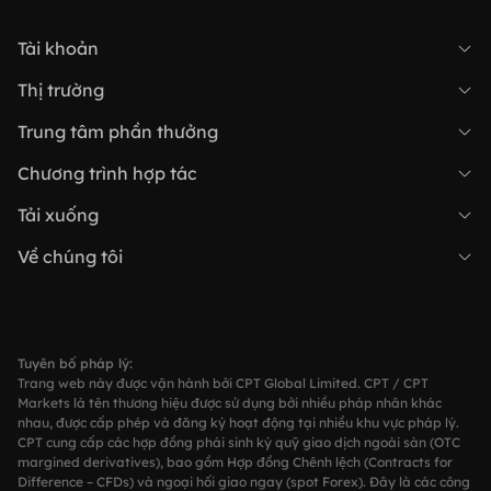
Tài khoản
Tài khoản tiêu chuẩn
Thị trường
Học viện CPT
Trung tâm phần thưởng
Tài khoản ECN
Khuyến mãi mới nhất
Chương trình hợp tác
Tin tức thị trường
Tài khoản demo
Nhà môi giới giới thiệu (IB)
Tải xuống
Tài khoản MAM
Ứng dụng độc quyền CPT
Về chúng tôi
Đối tác liên kết CPA
Hồ sơ công ty
Tài khoản Copy Trading
Nền tảng máy tính để bàn CPT
Tài liệu pháp lý
MetaTrader 5
Tuyên bố pháp lý:
Trang web này được vận hành bởi CPT Global Limited. CPT / CPT
Liên hệ với chúng tôi
Markets là tên thương hiệu được sử dụng bởi nhiều pháp nhân khác
MetaTrader 4
nhau, được cấp phép và đăng ký hoạt động tại nhiều khu vực pháp lý.
CPT cung cấp các hợp đồng phái sinh ký quỹ giao dịch ngoài sàn (OTC
sự kiện công ty
margined derivatives), bao gồm Hợp đồng Chênh lệch (Contracts for
Difference – CFDs) và ngoại hối giao ngay (spot Forex). Đây là các công