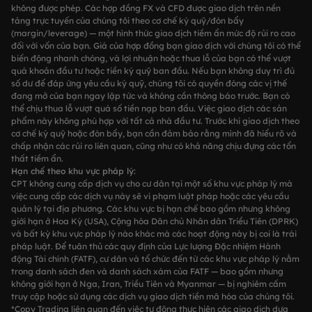
không được phép. Các hợp đồng FX và CFD được giao dịch trên nền
tảng trực tuyến của chúng tôi theo cơ chế ký quỹ/đòn bẩy
(margin/leverage) — một hình thức giao dịch tiềm ẩn mức độ rủi ro cao
đối với vốn của bạn. Giá của hợp đồng bạn giao dịch với chúng tôi có thể
biến động nhanh chóng, và lợi nhuận hoặc thua lỗ của bạn có thể vượt
quá khoản đầu tư hoặc tiền ký quỹ ban đầu. Nếu bạn không duy trì đủ
số dư để đáp ứng yêu cầu ký quỹ, chúng tôi có quyền đóng các vị thế
đang mở của bạn ngay lập tức và không cần thông báo trước. Bạn có
thể chịu thua lỗ vượt quá số tiền nạp ban đầu. Việc giao dịch các sản
phẩm này không phù hợp với tất cả nhà đầu tư. Trước khi giao dịch theo
cơ chế ký quỹ hoặc đòn bẩy, bạn cần đảm bảo rằng mình đã hiểu rõ và
chấp nhận các rủi ro liên quan, cũng như có khả năng chịu đựng các tổn
thất tiềm ẩn.
Hạn chế theo khu vực pháp lý:
CPT không cung cấp dịch vụ cho cư dân tại một số khu vực pháp lý mà
việc cung cấp các dịch vụ này sẽ vi phạm luật pháp hoặc các yêu cầu
quản lý tại địa phương. Các khu vực bị hạn chế bao gồm nhưng không
giới hạn ở Hoa Kỳ (USA), Cộng hòa Dân chủ Nhân dân Triều Tiên (DPRK)
và bất kỳ khu vực pháp lý nào khác mà các hoạt động này bị coi là trái
pháp luật. Để tuân thủ các quy định của Lực lượng Đặc nhiệm Hành
động Tài chính (FATF), cư dân và tổ chức đến từ các khu vực pháp lý nằm
trong danh sách đen và danh sách xám của FATF — bao gồm nhưng
không giới hạn ở Nga, Iran, Triều Tiên và Myanmar — bị nghiêm cấm
truy cập hoặc sử dụng các dịch vụ giao dịch tiền mã hóa của chúng tôi.
*Copy Trading liên quan đến việc tự động thực hiện các giao dịch dựa