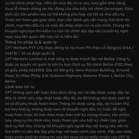
cụ tài chính phức tạp, tiềm ẩn mức độ rủi ro cao, bao gồm khả năng
Giấy phép quy định
thua lỗ nhanh chóng do tác động của đòn bẩy tài chính (leverage). Giao
dịch các sản phẩm này có thể không phù hợp với tất cả nhà đầu tư.
Trước khi tham gia giao dịch, bạn cần đánh giá cẩn trọng tình hình tài
chính, mục tiêu đầu tư và mức độ chấp nhận rủi ro của mình. Chúng tôi
khuyến nghị bạn tìm kiếm tư vấn tài chính độc lập nếu có bất kỳ nghi
ngại nào liên quan đến các rủi ro tiềm ẩn.
Thông tin pháp lý & quản lý:
CPT Markets PTY LTD được đăng ký tại Nam Phi theo số đăng ký 2014 /
214730 / 10 và được quản lý
CPT Markets Limited là một công ty được thành lập tại Belize. Công ty
được ủy quyền và quản lý bởi Ủy ban Dịch vụ Tài chính Belize (FSC) theo
số giấy phép 6616058. Địa chỉ đăng ký: New Horizon Building, Ground
Floor, 3½ Miles Philip S.W. Goldson Highway, Belama Phase 1, Belize City,
Belize.
Cảnh báo rủi ro:
CPT không cam kết hoặc bảo đảm rằng các tài liệu được cung cấp tại
đây là chính xác, cập nhật hoặc đầy đủ, do đó không nên được xem là
cơ sở để phụ thuộc hoàn toàn. Thông tin được cung cấp, dù từ bên thứ
ba hay không, không được xem là khuyến nghị đầu tư; hoặc đề nghị
mua/bán; hoặc lời mời chào mua/bán bất kỳ chứng khoán, sản phẩm
hay công cụ tài chính nào; hoặc tham gia vào bất kỳ chiến lược giao
dịch cụ thể nào. Chúng tôi khuyến nghị người đọc nội dung này nên tự
tìm kiếm tư vấn độc lập phù hợp với hoàn cảnh của mình. Việc sao chép
hoặc phân phối lại thông tin này khi chưa có sự chấp thuận của CPT là