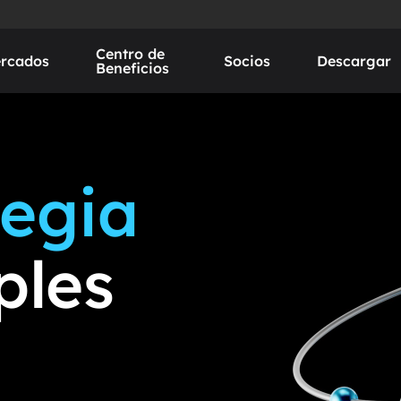
Centro de
rcados
Socios
Descargar
/who-we-are
/scan-download
/regulat
Beneficios
tegia
ples